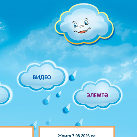
Җомга 7.08.2026 ел