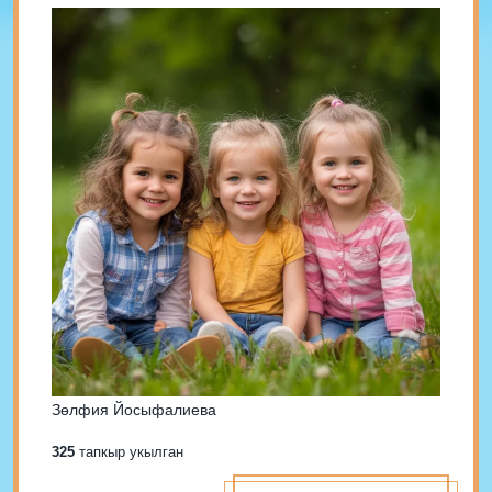
Зөлфия Йосыфалиева
325
тапкыр укылган