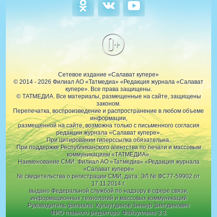
0+
Сетевое издание «Салават купере»
© 2014 - 2026 Филиал АО «Татмедиа» «Редакция журнала «Салават
купере». Все права защищены.
© ТАТМЕДИА. Все материалы, размещенные на сайте, защищены
законом.
Перепечатка, воспроизведение и распространение в любом объеме
информации,
размещенной на сайте, возможна только с письменного согласия
редакции журнала «Салават купере».
При цитировании гиперссылка обязательна.
При поддержке Республиканского агентства по печати и массовым
коммуникациям «ТАТМЕДИА».
Наименование СМИ: Филиал АО «Татмедиа» «Редакция журнала
«Салават купере»
№ свидетельства о регистрации СМИ, дата: ЭЛ № ФС77-59902 от
17.11.2014 г.
выдано Федеральной службой по надзору в сфере связи,
информационных технологий и массовых коммуникаций
Руководитель филиала: Хуснутдинов Зиннур Зиятдинович
ФИО главного редактора: Файзуллина З.З.