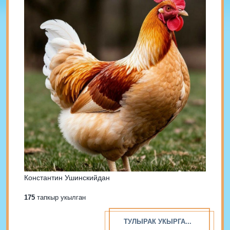
Константин Ушинскийдан
175
тапкыр укылган
ТУЛЫРАК УКЫРГА...