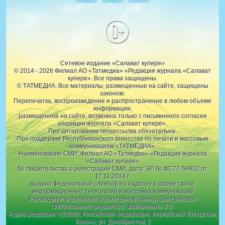
0+
Сетевое издание «Салават купере»
© 2014 - 2026 Филиал АО «Татмедиа» «Редакция журнала «Салават
купере». Все права защищены.
© ТАТМЕДИА. Все материалы, размещенные на сайте, защищены
законом.
Перепечатка, воспроизведение и распространение в любом объеме
информации,
размещенной на сайте, возможна только с письменного согласия
редакции журнала «Салават купере».
При цитировании гиперссылка обязательна.
При поддержке Республиканского агентства по печати и массовым
коммуникациям «ТАТМЕДИА».
Наименование СМИ: Филиал АО «Татмедиа» «Редакция журнала
«Салават купере»
№ свидетельства о регистрации СМИ, дата: ЭЛ № ФС77-59902 от
17.11.2014 г.
выдано Федеральной службой по надзору в сфере связи,
информационных технологий и массовых коммуникаций
Руководитель филиала: Хуснутдинов Зиннур Зиятдинович
ФИО главного редактора: Файзуллина З.З.
Адрес редакции: 420066, Российская Федерация, Республика Татарстан,
Казань, ул. Декабристов, 2