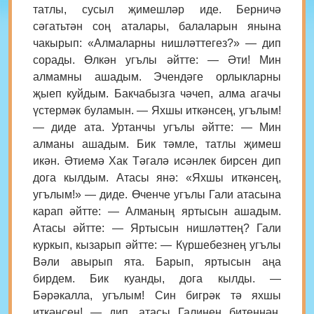
татлы, сусыл җимешләр иде. Берничә
сәгатьтән соң аталары, балаларын янына
чакырып: «Алмаларны нишләттегез?» — дип
сорады. Өлкән угълы әйтте: — Әти! Мин
алмамны ашадым. Эчендәге орлыкларны
җыеп куйдым. Бакчабызга чәчеп, алма агачы
үстермәк буламын. — Яхшы иткәнсең, угълым!
— диде ата. Уртанчы угълы әйтте: — Мин
алманы ашадым. Бик тәмле, татлы җимеш
икән. Әтиемә Хак Тәгалә исәнлек бирсен дип
дога кылдым. Атасы янә: «Яхшы иткәнсең,
угълым!» — диде. Өченче угълы Гали атасына
карап әйтте: — Алманың яртысын ашадым.
Атасы әйтте: — Яртысын нишләттең? Гали
куркып, кызарып әйтте: — Күршебезнең угълы
Вәли авырып ята. Барып, яртысын аңа
бирдем. Бик куанды, дога кылды. —
Бәрәкалла, угълым! Син бигрәк тә яхшы
иткәнсең! — дип, атасы Галинең битеннән,