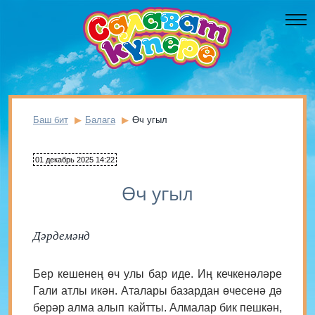
Баш бит
Балага
Өч угыл
01 декабрь 2025 14:22
Өч угыл
Дәрдемәнд
Бер кешенең өч улы бар иде. Иң кечкенәләре
Гали атлы икән. Аталары базардан өчесенә дә
берәр алма алып кайтты. Алмалар бик пешкән,