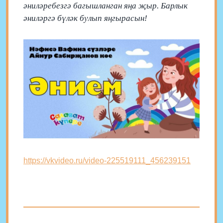
әниләребезгә багышланган яңа җыр. Барлык
әниләргә бүләк булып яңгырасын!
https://vkvideo.ru/video-225519111_456239151