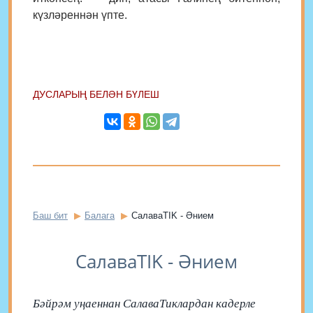
күзләреннән үпте.
ДУСЛАРЫҢ БЕЛӘН БҮЛЕШ
Баш бит
Балага
СалаваTIK - Әнием
СалаваTIK - Әнием
Бәйрәм уңаеннан СалаваТиклардан кадерле