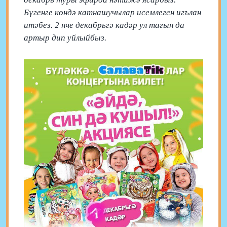
Бүгенге көндә катнашучылар исемлеген игълан
итәбез. 2 нче декабрьгә кадәр ул тагын да
артыр дип уйлыйбыз.