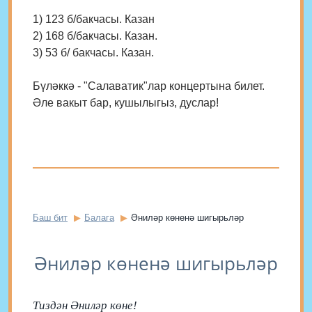
1) 123 б/бакчасы. Казан
2) 168 б/бакчасы. Казан.
3) 53 б/ бакчасы. Казан.
Бүләккә - "Салаватик"лар концертына билет.
Әле вакыт бар, кушылыгыз, дуслар!
Баш бит
Балага
Әниләр көненә шигырьләр
Әниләр көненә шигырьләр
Тиздән Әниләр көне!