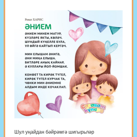
Шул уңайдан бәйрәмгә шигырьләр