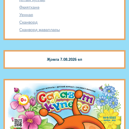
Әкиятханә
Уеннар
Сканворд
Сканворд җаваплары
Җомга 7.08.2026 ел