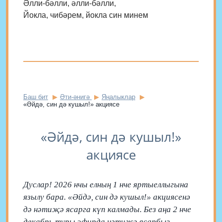
Әлли-бәлли, әлли-бәлли,
Йокла, чибәрем, йокла син минем
Баш бит
Әти-әнигә
Яңалыклар
«Әйдә, син дә кушыл!» акциясе
«Әйдә, син дә кушыл!»
акциясе
Дуслар! 2026 нчы елның 1 нче яртыеллыгына
язылу бара. «Әйдә, син дә кушыл!» акциясенә
дә нәтиҗә ясарга күп калмады. Без аңа 2 нче
декабрь туры эфирда нәтижә ясарбыз.