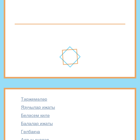
Тәрҗемәләр
Язучылар иҗаты
Беләсем килә
Балалар иҗаты
Гөлбакча
Алтын куллар