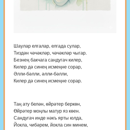
Шаулар елгалар, елгада сулар,
Тиздән чәчәкләр, чәчәкләр чыгар.
Безнең бакчага сандугач килер,
Килер дә синең исмеңне сорар,
Әлли-бәлли, әлли-бәлли,
Килер дә синең исмеңне сорар.
Таң ату белән, өйрәтер беркөн,
Өйрәтер моңлы матур яз көен.
Сандугач инде нәкъ ярты юлда,
Йокла, чибәрем, йокла син минем,