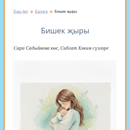
Баш бит
Балага
Бишек җыры
Бишек җыры
Сара Садыйкова көе, Сибгат Хәким сүзләре