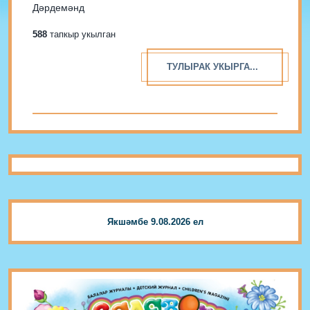
Дәрдемәнд
588
тапкыр укылган
ТУЛЫРАК УКЫРГА...
Якшәмбе 9.08.2026 ел