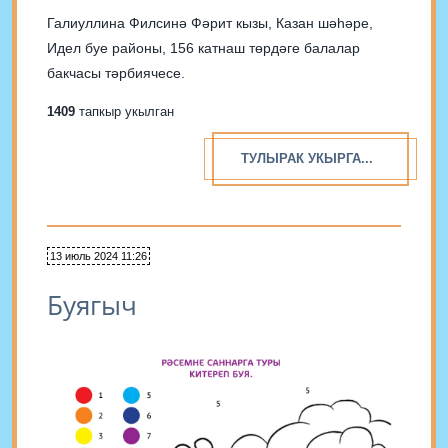
Галиуллина Филсинә Фәрит кызы, Казан шәһәре,
Идел буе районы, 156 катнаш төрдәге балалар
бакчасы тәрбиячесе.
1409
тапкыр укылган
ТУЛЫРАК УКЫРГА...
13 июль 2024 11:26
Буягыч