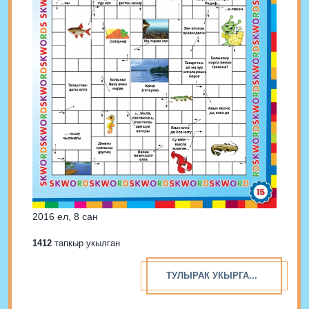
2016 ел, 8 сан
1412
тапкыр укылган
ТУЛЫРАК УКЫРГА...