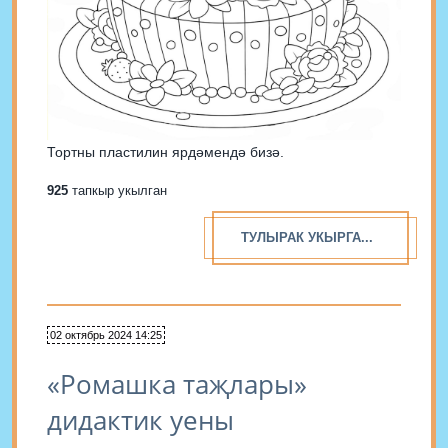
Тортны пластилин ярдәмендә бизә.
925
тапкыр укылган
ТУЛЫРАК УКЫРГА...
02 октябрь 2024 14:25
«Ромашка таҗлары»
дидактик уены