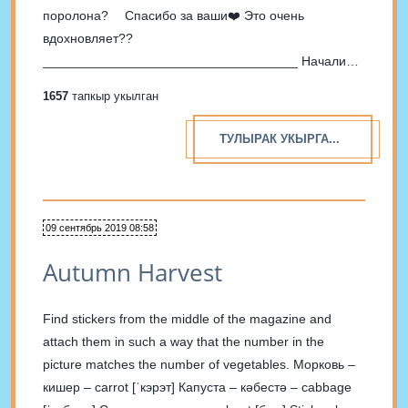
поролона? ⠀ Спасибо за ваши❤️ Это очень
вдохновляет??
___________________________________ Начали
готовиться с детьми к Пасхе? Смотрите, какая
1657
тапкыр укылган
простая идея для самостоятельного творчества??
Нужно только сделать заготовки??Матвею очень
ТУЛЫРАК УКЫРГА...
понравилось? ⠀ Для нашего цыплёнка мы
использовали ? Губку для мытья...
09 сентябрь 2019 08:58
Autumn Harvest
Find stickers from the middle of the magazine and
attach them in such a way that the number in the
picture matches the number of vegetables. Морковь –
кишер – carrot [ˈкэрэт] Капуста – кәбестә – cabbage