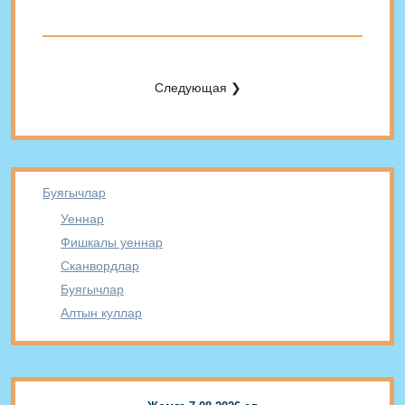
Следующая ❯
Буягычлар
Уеннар
Фишкалы уеннар
Сканвордлар
Буягычлар
Алтын куллар