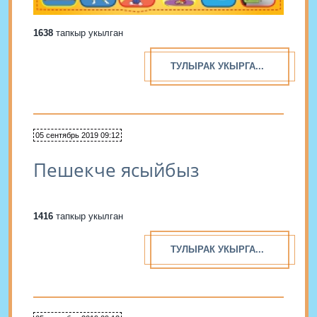
1638
тапкыр укылган
ТУЛЫРАК УКЫРГА...
05 сентябрь 2019 09:12
Пешекче ясыйбыз
1416
тапкыр укылган
ТУЛЫРАК УКЫРГА...