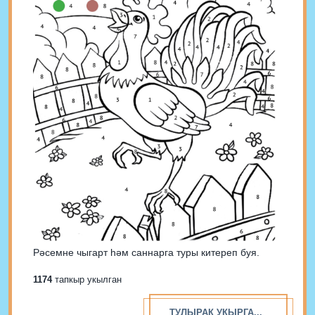
Рәсемне чыгарт һәм саннарга туры китереп буя.
1174
тапкыр укылган
ТУЛЫРАК УКЫРГА...