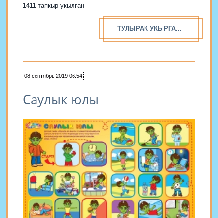
1411
тапкыр укылган
ТУЛЫРАК УКЫРГА...
08 сентябрь 2019 06:54
Саулык юлы