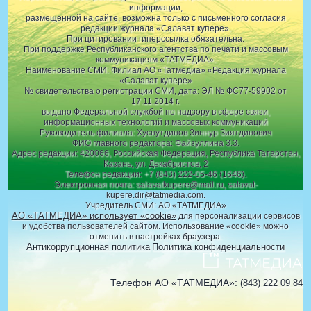
информации,
размещенной на сайте, возможна только с письменного согласия
редакции журнала «Салават купере».
При цитировании гиперссылка обязательна.
При поддержке Республиканского агентства по печати и массовым
коммуникациям «ТАТМЕДИА».
Наименование СМИ: Филиал АО «Татмедиа» «Редакция журнала
«Салават купере»
№ свидетельства о регистрации СМИ, дата: ЭЛ № ФС77-59902 от
17.11.2014 г.
выдано Федеральной службой по надзору в сфере связи,
информационных технологий и массовых коммуникаций
Руководитель филиала: Хуснутдинов Зиннур Зиятдинович
ФИО главного редактора: Файзуллина З.З.
Адрес редакции: 420066, Российская Федерация, Республика Татарстан,
Казань, ул. Декабристов, 2
Телефон редакции: +7 (843) 222-05-46 (1646).
Электронная почта: salavatkupere@mail.ru, salavat-
kupere.dir@tatmedia.com.
Учредитель СМИ: АО «ТАТМЕДИА»
АО «ТАТМЕДИА» использует «cookie»
для персонализации сервисов
и удобства пользователей сайтом. Использование «cookie» можно
отменить в настройках браузера.
Антикоррупционная политика
Политика конфиденциальности
Телефон АО «ТАТМЕДИА»:
(843) 222 09 84