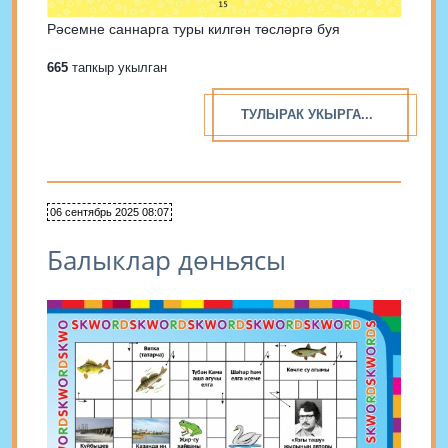
Рәсемне саннарга туры килгән төсләргә буя
665
тапкыр укылган
ТУЛЫРАК УКЫРГА...
06 сентябрь 2025 08:07
Балыклар дөньясы