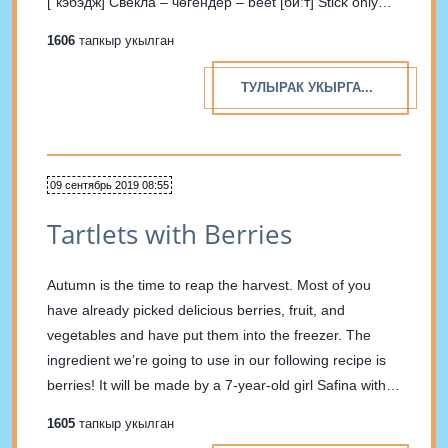
[ˈкэбэдж] Свекла – чөгендер – beet [биːт] Stick only
the picture of vegetables...
1606
тапкыр укылган
ТУЛЫРАК УКЫРГА...
09 сентябрь 2019 08:55
Tartlets with Berries
Autumn is the time to reap the harvest. Most of you
have already picked delicious berries, fruit, and
vegetables and have put them into the freezer. The
ingredient we’re going to use in our following recipe is
berries! It will be made by a 7-year-old girl Safina with
her mother,...
1605
тапкыр укылган