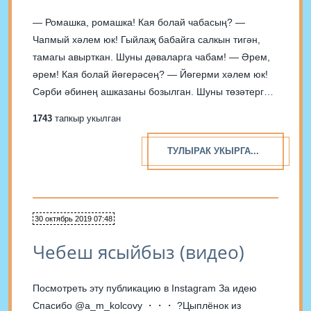
— Ромашка, ромашка! Кая болай чабасың? —
Чапмый хәлем юк! Гыйлаҗ бабайга салкын тигән,
тамагы авырткан. Шуны дәваларга чабам! — Әрем,
әрем! Кая болай йөгерәсең? — Йөгерми хәлем юк!
Сәрби әбинең ашказаны бозылган. Шуны төзәтергә
йөгерәм! — Ландыш, ландыш! Туктале, кая болай
1743
тапкыр укылган
чабыш? — Гафу, гафу! Туктап торырлык вакытым
юк!...
ТУЛЫРАК УКЫРГА...
30 октябрь 2019 07:48
Чебеш ясыйбыз (видео)
Посмотреть эту публикацию в Instagram За идею
Спасибо @a_m_kolcovy ・・・ ?Цыплёнок из