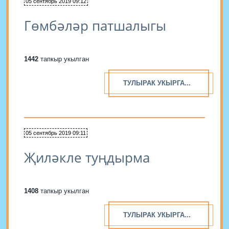
05 сентябрь 2019 09:12
Гөмбәләр патшалыгы
1442
тапкыр укылган
ТУЛЫРАК УКЫРГА...
05 сентябрь 2019 09:11
Җиләкле туңдырма
1408
тапкыр укылган
ТУЛЫРАК УКЫРГА...