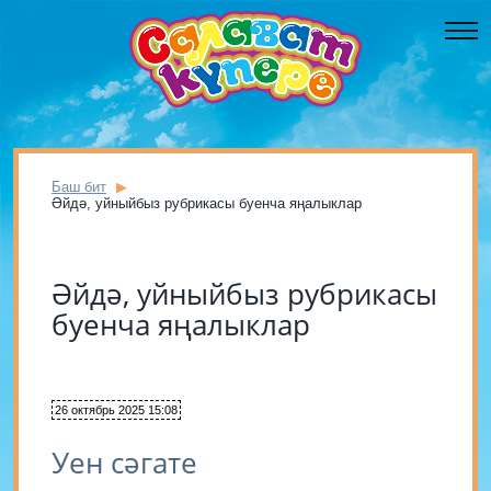
Баш бит
Әйдә, уйныйбыз рубрикасы буенча яңалыклар
Әйдә, уйныйбыз рубрикасы
буенча яңалыклар
26 октябрь 2025 15:08
Уен сәгате