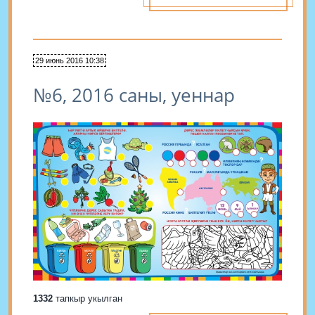
29 июнь 2016 10:38
№6, 2016 саны, уеннар
1332
тапкыр укылган