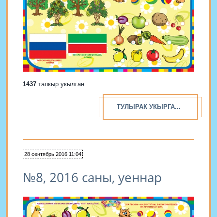
1437
тапкыр укылган
ТУЛЫРАК УКЫРГА...
28 сентябрь 2016 11:04
№8, 2016 саны, уеннар