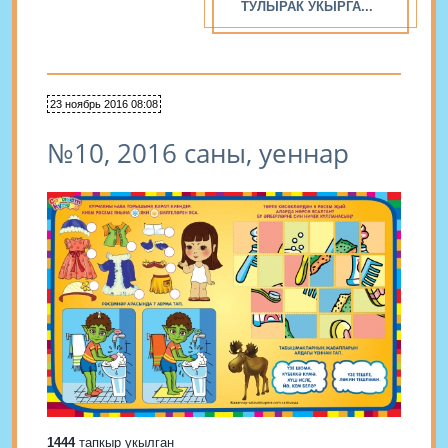
ТУЛЫРАК УКЫРГА...
23 ноябрь 2016 08:08
№10, 2016 саны, уеннар
1444
тапкыр укылган