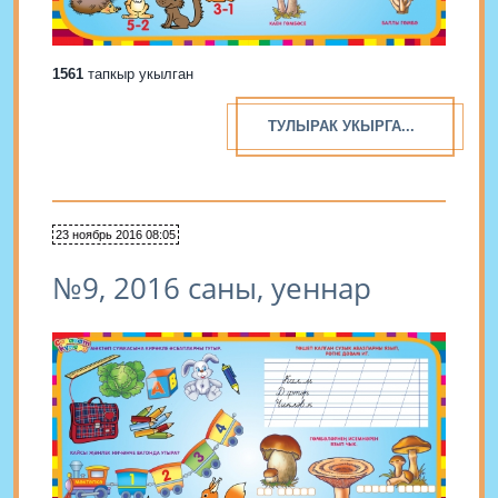
1561
тапкыр укылган
ТУЛЫРАК УКЫРГА...
23 ноябрь 2016 08:05
№9, 2016 саны, уеннар