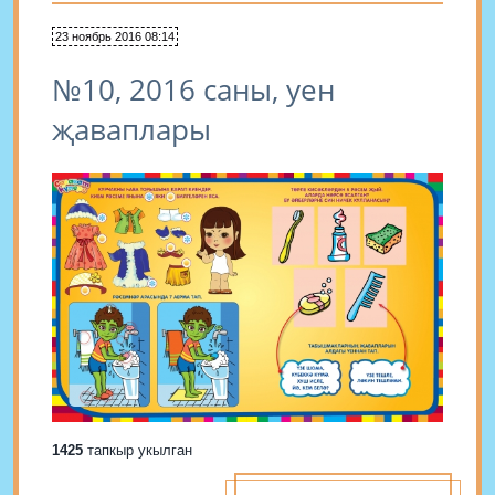
23 ноябрь 2016 08:14
№10, 2016 саны, уен
җаваплары
1425
тапкыр укылган