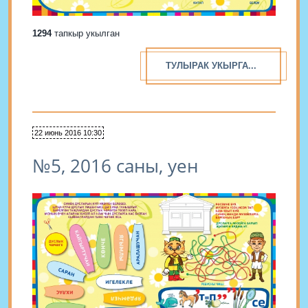
1294
тапкыр укылган
ТУЛЫРАК УКЫРГА...
22 июнь 2016 10:30
№5, 2016 саны, уен