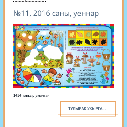
№11, 2016 саны, уеннар
1434
тапкыр укылган
ТУЛЫРАК УКЫРГА...