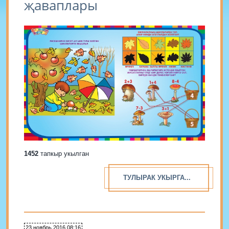
җаваплары
1452
тапкыр укылган
ТУЛЫРАК УКЫРГА...
23 ноябрь 2016 08:16