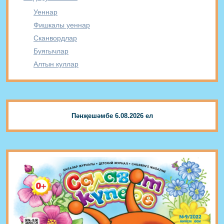
Уеннар
Фишкалы уеннар
Сканвордлар
Буягычлар
Алтын куллар
Пәнҗешәмбе 6.08.2026 ел