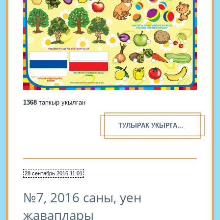
1368
тапкыр укылган
ТУЛЫРАК УКЫРГА...
28 сентябрь 2016 11:01
№7, 2016 саны, уен
җаваплары