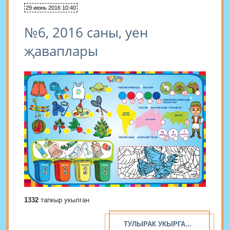
29 июнь 2016 10:40
№6, 2016 саны, уен
җаваплары
1332
тапкыр укылган
ТУЛЫРАК УКЫРГА...