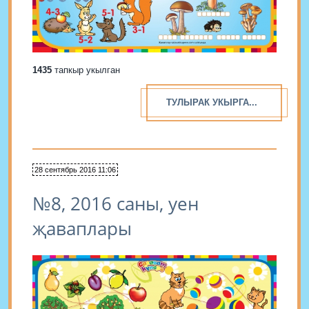
1435
тапкыр укылган
ТУЛЫРАК УКЫРГА...
28 сентябрь 2016 11:06
№8, 2016 саны, уен
җаваплары