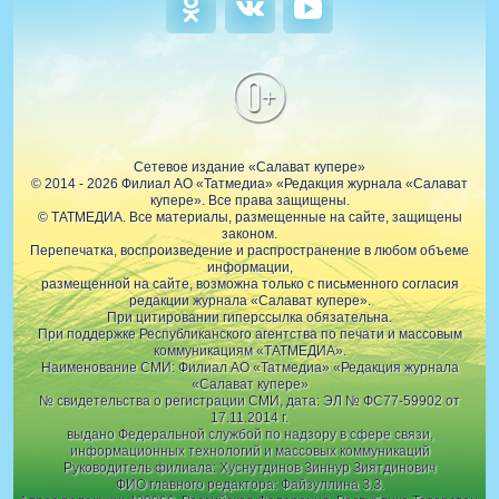
0+
Сетевое издание «Салават купере»
© 2014 - 2026 Филиал АО «Татмедиа» «Редакция журнала «Салават
купере». Все права защищены.
© ТАТМЕДИА. Все материалы, размещенные на сайте, защищены
законом.
Перепечатка, воспроизведение и распространение в любом объеме
информации,
размещенной на сайте, возможна только с письменного согласия
редакции журнала «Салават купере».
При цитировании гиперссылка обязательна.
При поддержке Республиканского агентства по печати и массовым
коммуникациям «ТАТМЕДИА».
Наименование СМИ: Филиал АО «Татмедиа» «Редакция журнала
«Салават купере»
№ свидетельства о регистрации СМИ, дата: ЭЛ № ФС77-59902 от
17.11.2014 г.
выдано Федеральной службой по надзору в сфере связи,
информационных технологий и массовых коммуникаций
Руководитель филиала: Хуснутдинов Зиннур Зиятдинович
ФИО главного редактора: Файзуллина З.З.