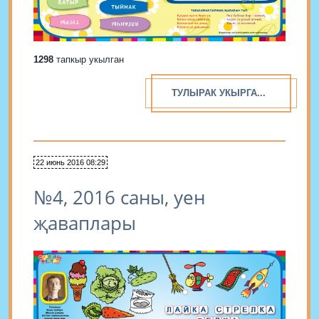
1298
тапкыр укылган
ТУЛЫРАК УКЫРГА...
22 июнь 2016 08:29
№4, 2016 саны, уен
җаваплары