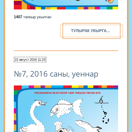
1407
тапкыр укылган
ТУЛЫРАК УКЫРГА...
22 август 2016 11:23
№7, 2016 саны, уеннар