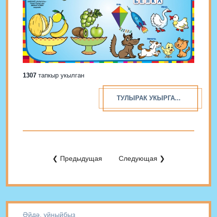
1307
тапкыр укылган
ТУЛЫРАК УКЫРГА...
❮ Предыдущая
Следующая ❯
Әйдә, уйныйбыз