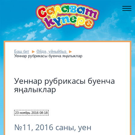
Баш бит
Әйдә, уйныйбыз
Уеннар рубрикасы буенча яңалыклар
Уеннар рубрикасы буенча
яңалыклар
23 ноябрь 2016 08:18
№11, 2016 саны, уен