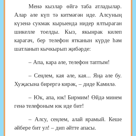
Менә кызлар өйгә таба атладылар.
Алар әле күп тә китмәгән иде. Алсуның
күзенә сукмак кырыенда нидер ялтыраган
шикелле тоелды. Кыз, якынрак килеп
карагач, бер телефон ятканын күрде һәм
шатланып кычкырып җибәрде:
– Апа, кара әле, телефон таптым!
– Сеңлем, кая әле, кая... Яңа әле бу.
Хуҗасына бирергә кирәк, – диде Камилә.
– Юк, апа, юк! Бирмим! Өйдә минем
генә телефоным юк иде бит!
– Алсу, сеңлем, алай ярамый. Кеше
әйбере бит ул! – дип әйтте апасы.