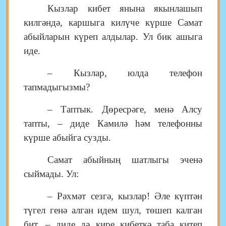
Кызлар кибет янына якынлашып
килгәндә, каршыга килүче күрше Самат
абыйларын күреп алдылар. Ул бик ашыга
иде.
– Кызлар, юлда телефон
тапмадыгызмы?
– Таптык. Дөресрәге, менә Алсу
тапты, – диде Камилә һәм телефонны
күрше абыйга сузды.
Самат абыйның шатлыгы эченә
сыймады. Ул:
– Рәхмәт сезгә, кызлар! Әле күптән
түгел генә алган идем шул, төшеп калган
бит, – диде дә кире кибеткә таба китеп