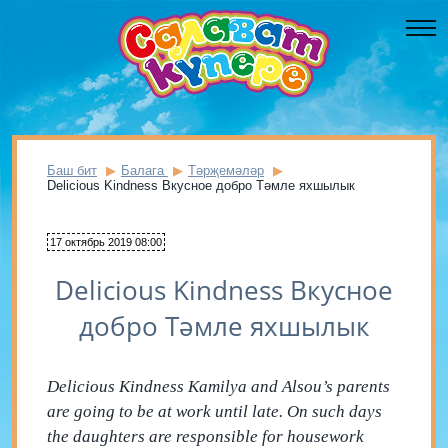
Баш бит
Балага
Тәрҗемәләр
Delicious Kindness Вкусное добро Тәмле яхшылык
17 октябрь 2019 08:00
Delicious Kindness Вкусное
добро Тәмле яхшылык
Delicious Kindness Kamilya and Alsou’s parents
are going to be at work until late. On such days
the daughters are responsible for housework