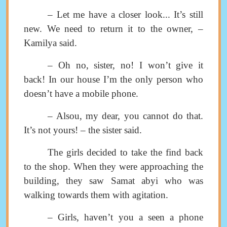
–
Let me have a closer look
...
It’s still
new. We need to return it to the owner
,
–
Kamilya said
.
–
Oh no, sister, no
!
I won’t give it
back
!
In our house I’m the only person who
doesn’t have a mobile phone.
–
Alsou
,
my dear
,
you cannot do that
.
It’s not yours
! –
the sister said
.
The girls decided to take the find
back
to the shop. When they were approaching the
building
,
they saw Samat abyi who was
walking towards them with agitation
.
–
Girls, haven’t you a seen a phone