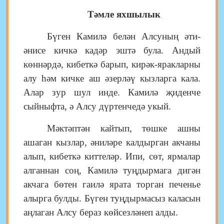
Тәмле яхшылык
Бүген Камилә белән Алсуның әти-
әнисе кичкә кадәр эштә була. Андый
көннәрдә, кибеткә барып, кирәк-яракларны
алу һәм кичке аш әзерләү кызларга кала.
Алар зур шул инде. Камилә җиденче
сыйныфта, ә Алсу дүртенчедә укый.
Мәктәптән кайтып, төшке ашны
ашаган кызлар, әниләре калдырган акчаны
алып, кибеткә киттеләр. Ипи, сөт, ярмалар
алганнан соң, Камилә туңдырмага дигән
акчага бөтен гаилә ярата торган печенье
алырга булды. Бүген туңдырмасыз каласын
аңлаган Алсу бераз көйсезләнеп алды.