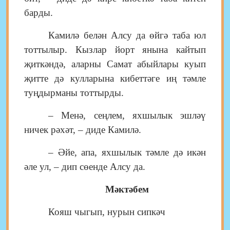
барды.
Камилә белән Алсу да өйгә таба юл
тоттылыр. Кызлар йорт янына кайтып
җиткәндә, аларны Самат абыйлары куып
җитте дә кулларына кибеттәге иң тәмле
туңдырманы тоттырды.
– Менә, сеңлем, яхшылык эшләү
ничек рәхәт, – диде Камилә.
– Әйе, апа, яхшылык тәмле дә икән
әле ул, – дип сөенде Алсу да.
Мәктәбем
Кояш чыгып, нурын сипкәч