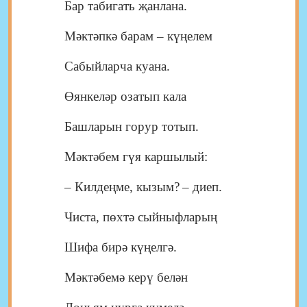
Бар табигать җанлана.
Мәктәпкә барам ‒ күңелем
Сабыйларча куана.
Өянкеләр озатып кала
Башларын горур тотып.
Мәктәбем гүя каршылый:
‒
Килдеңме, кызым?
‒ диеп.
Чиста, пөхтә сыйныфларың
Шифа бирә күңелгә.
Мәктәбемә керү белән