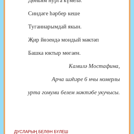
Дөньям нурга күмелә.
Синдәге һәрбер кеше
Туганнарымдай якын.
Җир йөзендә мондый мәктәп
Башка юктыр мөгаен.
Камилә Мостафина
,
Арча шәһәре 6 нчы номерлы
урта гомуми белем мәктәбе
укучысы.
ДУСЛАРЫҢ БЕЛӘН БҮЛЕШ