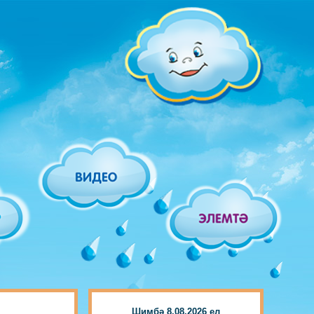
Шимбә 8.08.2026 ел