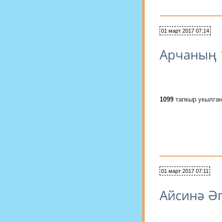
01 март 2017 07:14
Арчаның 
1099
тапкыр укылга
01 март 2017 07:11
Айсинә Ә