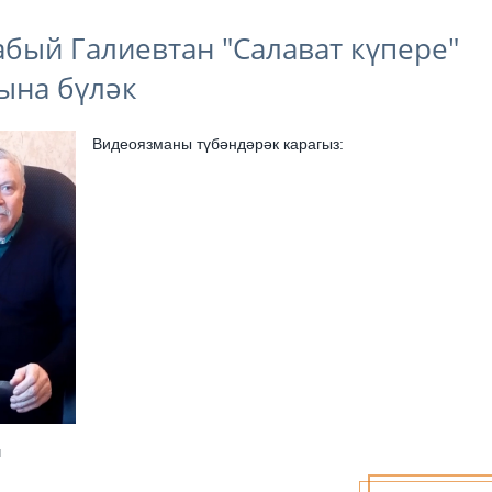
бый Галиевтан "Салават күпере"
ына бүләк
Видеоязманы түбәндәрәк карагыз:
н