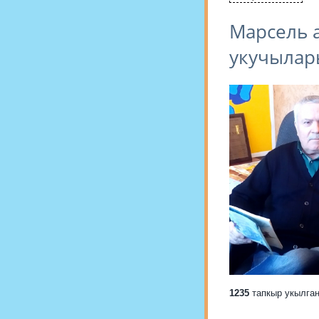
Марсель а
укучылар
1235
тапкыр укылга