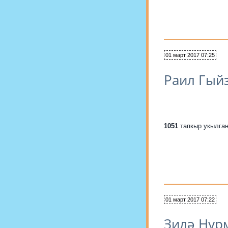
01 март 2017 07:25
Раил Гый
1051
тапкыр укылга
01 март 2017 07:22
Зилә Нур