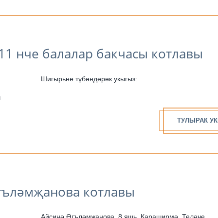
11 нче балалар бакчасы котлавы
Шигырьне түбәндәрәк укыгыз:
н
ТУЛЫРАК УК
гъләмҗанова котлавы
Айсинә Әгъләмҗанова, 8 яшь, Караширмә, Теләче.