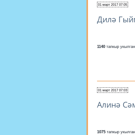
01 март 2017 07:05
Дилә Гый
1140
тапкыр укылган
01 март 2017 07:03
Алинә Сә
1075
тапкыр укылга