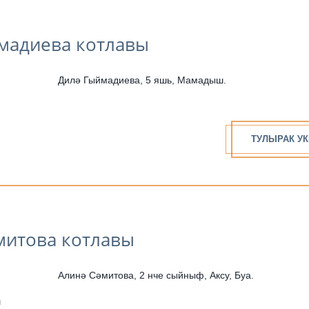
мадиева котлавы
Дилә Гыймадиева, 5 яшь, Мамадыш.
ТУЛЫРАК УК
митова котлавы
Алинә Сәмитова, 2 нче сыйныф, Аксу, Буа.
н