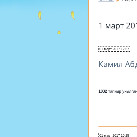
1 март 2
01 март 2017 12:57
Камил Аб
1032
тапкыр укылга
01 март 2017 10:25