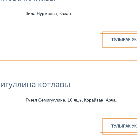
Зилә Нурмиева, Казан.
н
ТУЛЫРАК УК
мигуллина котлавы
Гүзәл Сәмигуллина, 10 яшь, Корайван, Арча.
н
ТУЛЫРАК УК