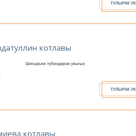
ТУЛЫРАК УК
здәтуллин котлавы
Шигырьне түбәндәрәк укыгыз:
н
ТУЛЫРАК УК
миева котлавы