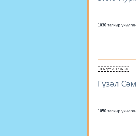
1030
тапкыр укылга
01 март 2017 07:20
Гүзәл Сә
1050
тапкыр укылга