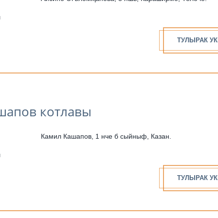
н
ТУЛЫРАК УК
шапов котлавы
Камил Кашапов, 1 нче б сыйныф, Казан.
н
ТУЛЫРАК УК