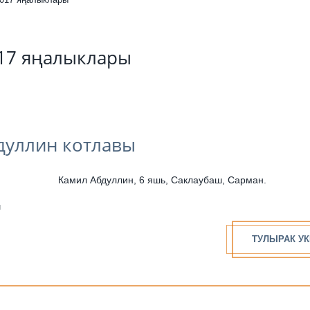
017 яңалыклары
дуллин котлавы
Камил Абдуллин, 6 яшь, Саклаубаш, Сарман.
н
ТУЛЫРАК УК