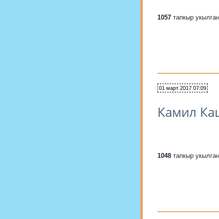
1057
тапкыр укылга
01 март 2017 07:09
Камил Ка
1048
тапкыр укылга