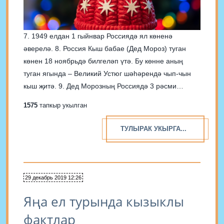
7. 1949 елдан 1 гыйнвар Россиядә ял көненә
әверелә. 8. Россия Кыш бабае (Дед Мороз) туган
көнен 18 ноябрьдә билгеләп үтә. Бу көнне аның
туган ягында – Великий Устюг шәһәрендә чып-чын
кыш җитә. 9. Дед Морозның Россиядә 3 рәсми
резиденциясе бар: Великий Устюгта, Чунозёр
1575
тапкыр укылган
өязендә һәм Архангельскийда. Моннан кала 20...
ТУЛЫРАК УКЫРГА...
29 декабрь 2019 12:26
Яңа ел турында кызыклы
фактлар