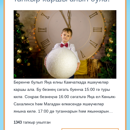
Беренче булып Яңа елны Камчаткада яшәүчеләр
каршы ала. Бу безнең сәгать буенча 15:00 гә туры
килә. Соңрак безнеңчә 16:00 сәгатьтә Яңа ел Көньяк-
Сахалинск һәм Магадан өлкәсендә яшәүчеләр
янына килә. 17:00 дә туганнарын һәм якыннарын
Уссурийск, Хабаровск һәм Владивосток халкы
1343
тапкыр укылган
котлый. 18:00 дә Благовещенск, Чита, Амур өлкәсе