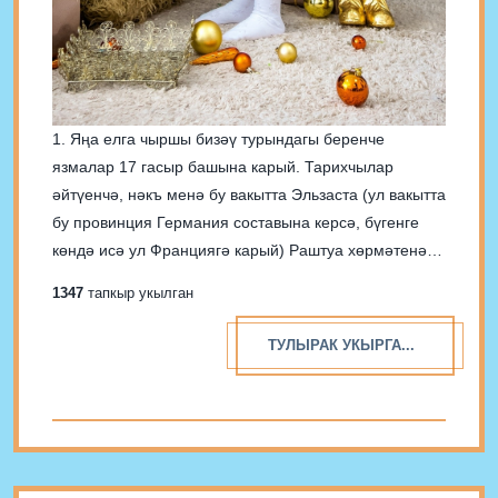
1. Яңа елга чыршы бизәү турындагы беренче
язмалар 17 гасыр башына карый. Тарихчылар
әйтүенчә, нәкъ менә бу вакытта Эльзаста (ул вакытта
бу провинция Германия составына керсә, бүгенге
көндә исә ул Франциягә карый) Раштуа хөрмәтенә
бизәлгән агачлар барлыкка килә. Киселгән чыршы,
1347
тапкыр укылган
нарат һәм бүк агачлары алма, печенье, шикәр
кисәкләре, мишура һәм...
ТУЛЫРАК УКЫРГА...