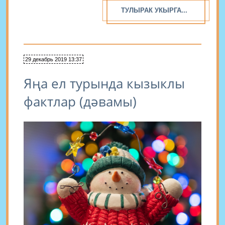
һәм Байкал арты, шулай...
ТУЛЫРАК УКЫРГА...
29 декабрь 2019 13:37
Яңа ел турында кызыклы
фактлар (дәвамы)