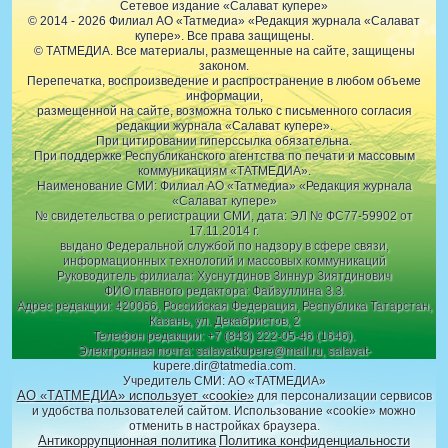
Сетевое издание «Салават купере»
© 2014 - 2026 Филиал АО «Татмедиа» «Редакция журнала «Салават
купере». Все права защищены.
© ТАТМЕДИА. Все материалы, размещенные на сайте, защищены
законом.
Перепечатка, воспроизведение и распространение в любом объеме
информации,
размещенной на сайте, возможна только с письменного согласия
редакции журнала «Салават купере».
При цитировании гиперссылка обязательна.
При поддержке Республиканского агентства по печати и массовым
коммуникациям «ТАТМЕДИА».
Наименование СМИ: Филиал АО «Татмедиа» «Редакция журнала
«Салават купере»
№ свидетельства о регистрации СМИ, дата: ЭЛ № ФС77-59902 от
17.11.2014 г.
выдано Федеральной службой по надзору в сфере связи,
информационных технологий и массовых коммуникаций
Руководитель филиала: Хуснутдинов Зиннур Зиятдинович
ФИО главного редактора: Файзуллина З.З.
Адрес редакции: 420066, Российская Федерация, Республика Татарстан,
Казань, ул. Декабристов, 2
Телефон редакции: +7 (843) 222-05-46 (1646).
Электронная почта: salavatkupere@mail.ru, salavat-
kupere.dir@tatmedia.com.
Учредитель СМИ: АО «ТАТМЕДИА»
АО «ТАТМЕДИА» использует «cookie»
для персонализации сервисов
и удобства пользователей сайтом. Использование «cookie» можно
отменить в настройках браузера.
Антикоррупционная политика
Политика конфиденциальности