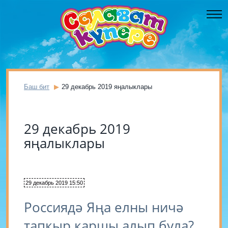
Баш бит
29 декабрь 2019 яңалыклары
29 декабрь 2019
яңалыклары
29 декабрь 2019 15:50
Россиядә Яңа елны ничә
тапкыр каршы алып була?