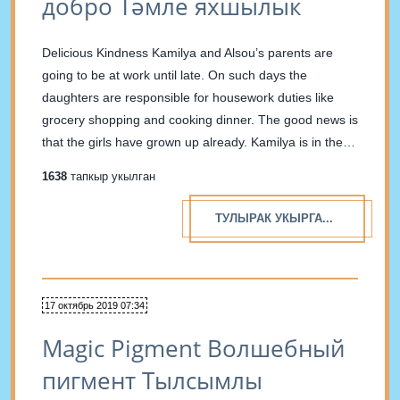
добро Тәмле яхшылык
Delicious Kindness Kamilya and Alsou’s parents are
going to be at work until late. On such days the
daughters are responsible for housework duties like
grocery shopping and cooking dinner. The good news is
that the girls have grown up already. Kamilya is in the
seventh grade and Alsou is...
1638
тапкыр укылган
ТУЛЫРАК УКЫРГА...
17 октябрь 2019 07:34
Magic Pigment Волшебный
пигмент Тылсымлы