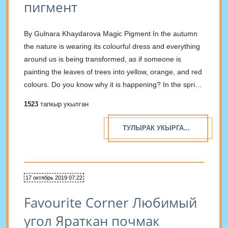
пигмент
By Gulnara Khaydarova Magic Pigment In the autumn
the nature is wearing its colourful dress and everything
around us is being transformed, as if someone is
painting the leaves of trees into yellow, orange, and red
colours. Do you know why it is happening? In the spring
and summer there...
1523
тапкыр укылган
ТУЛЫРАК УКЫРГА...
17 октябрь 2019 07:22
Favourite Corner Любимый
угол Яраткан почмак