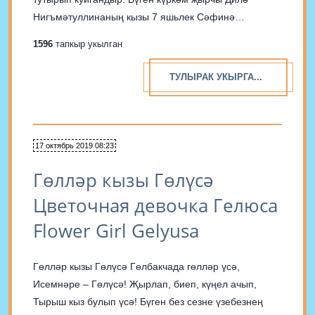
Нигъмәтуллинаның кызы 7 яшьлек Сәфинә
шулардан безне бик тәмле ризык – җиләкле
1596
тапкыр укылган
тарталетка әзерләргә өйрәтә! Тәмле генә түгел, бик
файдалы да әле үзе! Кирәк булачак Камыр өчен: 100
ТУЛЫРАК УКЫРГА...
гр. каймак...
17 октябрь 2019 08:23
Гөлләр кызы Гөлүсә
Цветочная девочка Гелюса
Flower Girl Gelyusa
Гөлләр кызы Гөлүсә Гөлбакчада гөлләр үсә,
Исемнәре ‒ Гөлүсә! Җырлап, биеп, күңел ачып,
Тырыш кыз булып үсә! Бүген без сезне үзебезнең