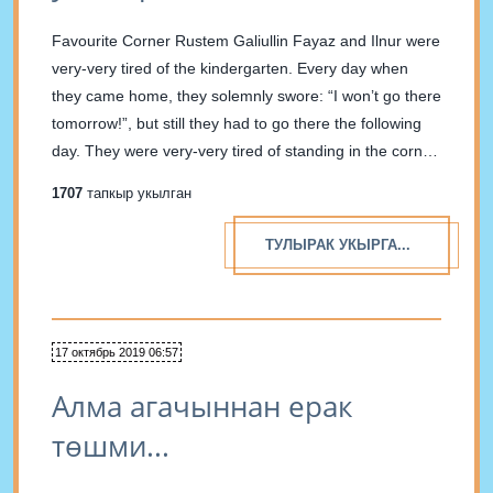
Favourite Corner Rustem Galiullin Fayaz and Ilnur were
very-very tired of the kindergarten. Every day when
they came home, they solemnly swore: “I won’t go there
tomorrow!”, but still they had to go there the following
day. They were very-very tired of standing in the corner.
Just look at these...
1707
тапкыр укылган
ТУЛЫРАК УКЫРГА...
17 октябрь 2019 06:57
Алма агачыннан ерак
төшми...