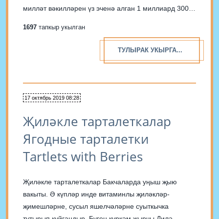
милләт вәкилләрен үз эченә алган 1 миллиард 300
мең кеше яши. Алар 447 телдә һәм 2000 диалектта
1697
тапкыр укылган
сөйләшә. Рәсми телләр булып исә һинди...
ТУЛЫРАК УКЫРГА...
17 октябрь 2019 08:28
Җиләкле тарталеткалар
Ягодные тарталетки
Tartlets with Berries
Җиләкле тарталеткалар Бакчаларда уңыш җыю
вакыты. Ә күпләр инде витаминлы җиләкләр-
җимешләрне, сусыл яшелчәләрне суыткычка
тутырып куйгандыр. Бүген күркәм җырчы Дилә