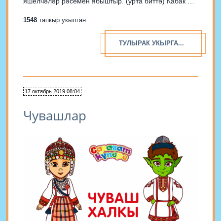
яшелчәләр рәсемен ябыштыр. (урта биттә) Кабак –
тыква – pumpkin [ˈпампкин] Суган – лук – onion
1548
тапкыр укылган
[ˈаниен] Армут – груша...
ТУЛЫРАК УКЫРГА...
17 октябрь 2019 08:04
Чувашлар