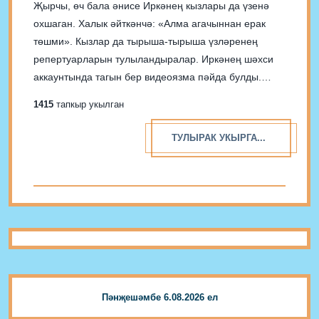
Җырчы, өч бала әнисе Иркәнең кызлары да үзенә
охшаган. Халык әйткәнчә: «Алма агачыннан ерак
төшми». Кызлар да тырыша-тырыша үзләренең
репертуарларын тулыландыралар. Иркәнең шәхси
аккаунтында тагын бер видеоязма пәйда булды.
Әминәнең иҗатына җырчының әбүнәчеләре уңай
1415
тапкыр укылган
бәя биргәннәр. «Үзебезнең мишәр кызы» дип
күтәреп тә алганнар. Без дә кызларга уңышлар
ТУЛЫРАК УКЫРГА...
телибез. @irke_official...
Пәнҗешәмбе 6.08.2026 ел