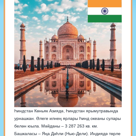
Һиндстан Көньяк Азиядә, Һиндстан ярымутравында
урнашкан. Әлеге илнең ярлары Һинд океаны сулары
белән юыла. Мәйданы – 3 287 263 кв. км.
Башкаласы – Яңа Дәһли (Нью-Дели). Индиядә төрле