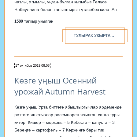
назлы, ягымлы, уңган-булган кызыбыз Гөлүсә
Нәбиуллина белән таныштырып үтәсебез килә. Анын
исеме дә җисеменә туры килеп тора. Үзе гөл
1580
тапкыр укылган
чәчкәседәй матур, йомшак һәм назлы һәм шул ук
вакытта бик...
ТУЛЫРАК УКЫРГА...
17 октябрь 2019 08:08
Көзге уңыш Осенний
урожай Autumn Harvest
Көзге уңыш Урта биттәге ябыштыргычлар ярдәмендә
рәттәге яшелчәләр рәсемнәрен язылган санга туры
китер. Кишер – морковь – 5 Кәбестә – капуста – 3
Бәрәңге – картофель – 7 Кәрҗингә бары тик