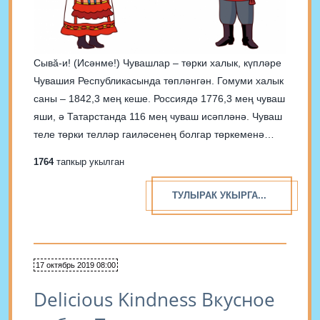
Сывă-и! (Исәнме!) Чувашлар – төрки халык, күпләре
Чувашия Республикасында төпләнгән. Гомуми халык
саны – 1842,3 мең кеше. Россиядә 1776,3 мең чуваш
яши, ә Татарстанда 116 мең чуваш исәпләнә. Чуваш
теле төрки телләр гаиләсенең болгар төркеменә
керә. Чуваш теленә татар, гарәп, мари, рус теленнән
1764
тапкыр укылган
күп кенә алынмалар кабул ителгән. Чувашларның
күбесе...
ТУЛЫРАК УКЫРГА...
17 октябрь 2019 08:00
Delicious Kindness Вкусное