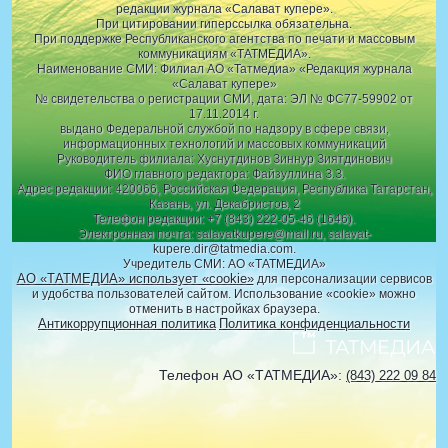
редакции журнала «Салават купере».
При цитировании гиперссылка обязательна.
При поддержке Республиканского агентства по печати и массовым
коммуникациям «ТАТМЕДИА».
Наименование СМИ: Филиал АО «Татмедиа» «Редакция журнала
«Салават купере»
№ свидетельства о регистрации СМИ, дата: ЭЛ № ФС77-59902 от
17.11.2014 г.
выдано Федеральной службой по надзору в сфере связи,
информационных технологий и массовых коммуникаций
Руководитель филиала: Хуснутдинов Зиннур Зиятдинович
ФИО главного редактора: Файзуллина З.З.
Адрес редакции: 420066, Российская Федерация, Республика Татарстан,
Казань, ул. Декабристов, 2
Телефон редакции: +7 (843) 222-05-46 (1646).
Электронная почта: salavatkupere@mail.ru, salavat-
kupere.dir@tatmedia.com.
Учредитель СМИ: АО «ТАТМЕДИА»
АО «ТАТМЕДИА» использует «cookie»
для персонализации сервисов
и удобства пользователей сайтом. Использование «cookie» можно
отменить в настройках браузера.
Антикоррупционная политика
Политика конфиденциальности
Телефон АО «ТАТМЕДИА»:
(843) 222 09 84