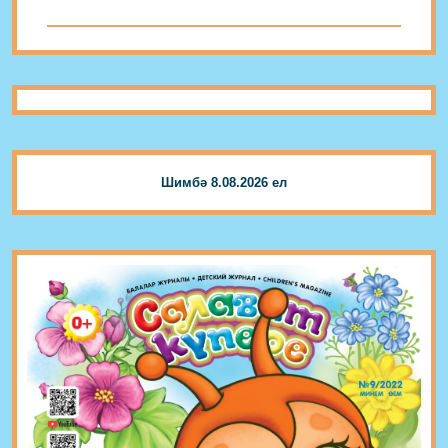
Шимбә 8.08.2026 ел