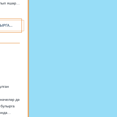
ЫРГА...
улган
нәчеләр дә
 булырга
ында