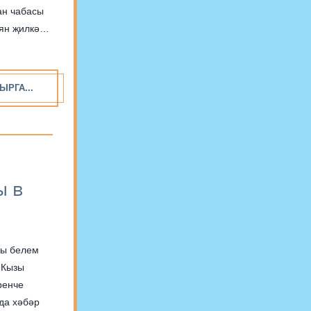
ан чабасы
аян җилкәй
ЫРГА...
ы в
ры белем
. Кызы
ренче
да хәбәр