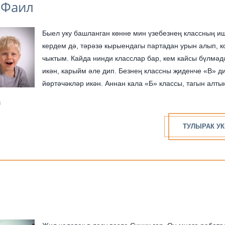
 Фаил
Быел уку башланган көнне мин үзебезнең классның и
кердем дә, тәрәзә кырыендагы партадан урын алып, к
чыктым. Кайда нинди класслар бар, кем кайсы бүлмәд
икән, карыйм әле дип. Безнең классны җиденче «В» д
йөртәчәкләр икән. Аннан кала «Б» классы, тагын алт
күренеп тора. Ә «В» сы кая...
н
ТУЛЫРАК УК