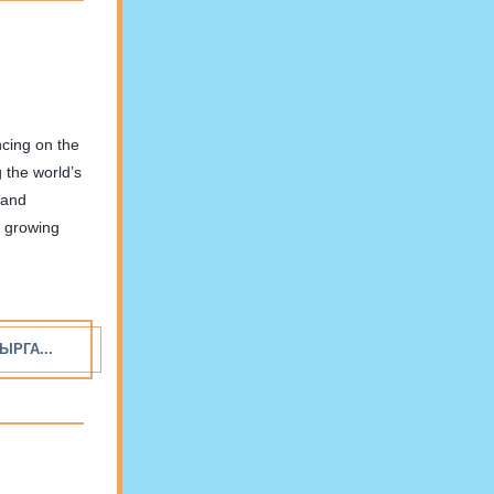
 the world’s
a growing
ЫРГА...