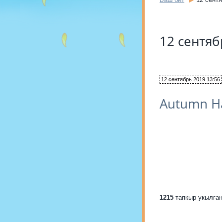
12 сентя
12 сентябрь 2019 13:56
Autumn H
1215
тапкыр укылга