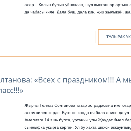
алар... Колын булып уйнаклап, шул кылганнар артынн
да чабасы килә. Дала буш, дала киң, җир җылыкай, ш
биттән сөя... Рәхәт, һәй, рәхәт...
н
ТУЛЫРАК УК
лтанова: «Всех с праздником!!! А м
асс!!!»
Җырчы Гөлназ Солтанова татар эстрадасына ике юга
алгач килеп керде. Бүгенге көндә өч бала әнисе дә ул
Амелиягә 14 яшь булса, уртанчы улы Җәүдәт быел бе
сыйныфка укырга кергән. Ул бу хакта шәхси аккаунтын