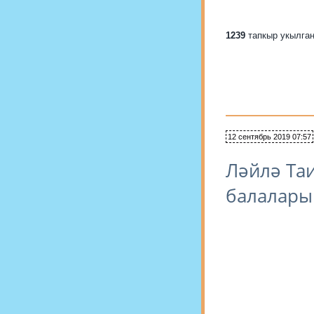
1239
тапкыр укылга
12 сентябрь 2019 07:57
Ләйлә Та
балалар