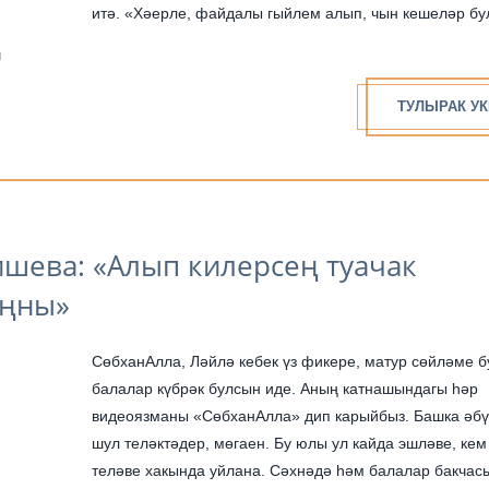
итә. «Хәерле, файдалы гыйлем алып, чын кешеләр булып яшәргә
язсын!!!» «Зур малай булган...
н
ТУЛЫРАК УК
ишева: «Алып килерсең туачак
ыңны»
СөбханАлла, Ләйлә кебек үз фикере, матур сөйләме б
балалар күбрәк булсын иде. Аның катнашындагы һәр
видеоязманы «СөбханАлла» дип карыйбыз. Башка әбү
шул теләктәдер, мөгаен. Бу юлы ул кайда эшләве, кем
теләве хакында уйлана. Сәхнәдә һәм балалар бакчас