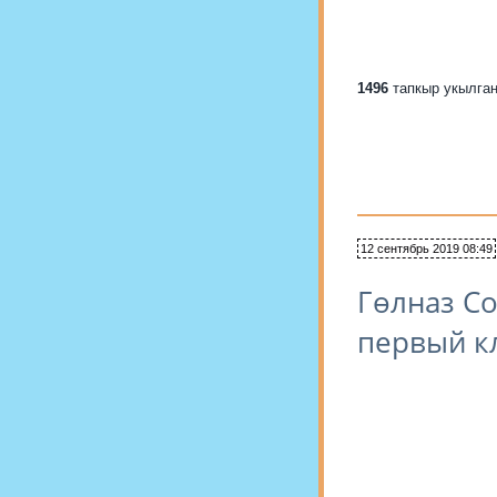
1496
тапкыр укылга
12 сентябрь 2019 08:49
Гөлназ Со
первый кл