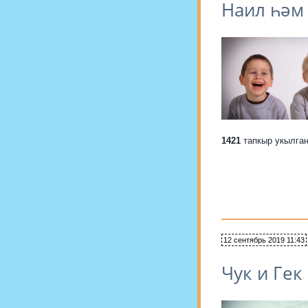
Наил һәм
1421
тапкыр укылга
12 сентябрь 2019 11:43
Чук и Гек