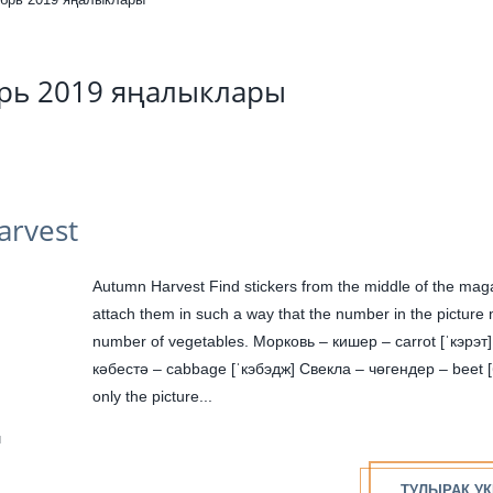
брь 2019 яңалыклары
arvest
Autumn Harvest Find stickers from the middle of the magazine and
attach them in such a way that the number in the picture
number of vegetables. Морковь – кишер – carrot [ˈкэрэт] Капуста –
кәбестә – cabbage [ˈкэбэдж] Свекла – чөгендер – beet [биːт]
only the picture...
н
ТУЛЫРАК УК