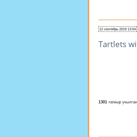
12 сентябрь 2019 13:54
Tartlets w
1301
тапкыр укылга