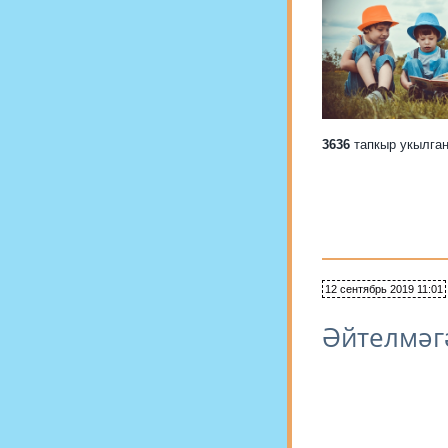
3636
тапкыр укылга
12 сентябрь 2019 11:01
Әйтелмәг