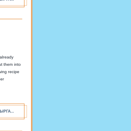
 already
ut them into
wing recipe
her
ЫРГА...