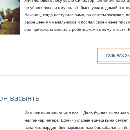
Жил человек в лесу возле Синих гор. Он много работа
не убавлялось, и ему нельзя было уехать домой в отпу
Наконец, когда наступила зима, он совсем заскучал, п
разрешения у начальников и послал своей жене письм
она приезжала вместе с ребятишками к нему в гости. 
у...
н
ТУЛЫРАК УК
ән васыять
Йомшак кына җәйге җил исә... Дала буйлап кылганнар 
кылганнар йөгерә. Ефәк чукларын еш-еш кына селкеп,
гына кыштырдап, бик тырышып һәм бик кабаланып йөг