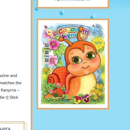
 matches the
 Stick
ЫРГА...