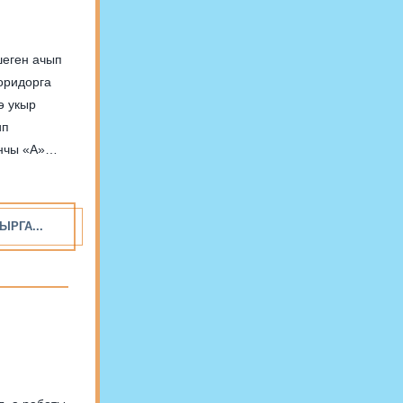
шеген ачып
оридорга
ә укыр
ип
ынчы «А»
ЫРГА...