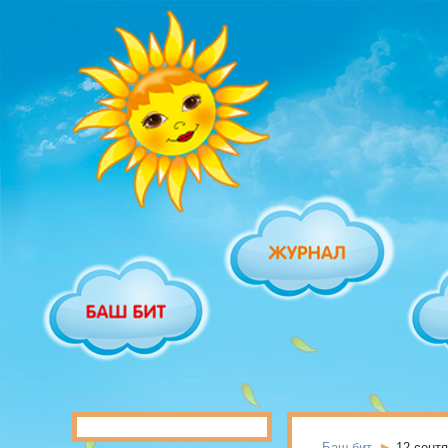
Баш бит
12 сент