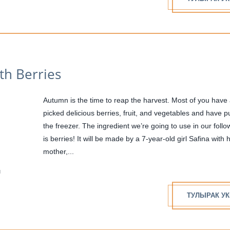
ith Berries
Autumn is the time to reap the harvest. Most of you have
picked delicious berries, fruit, and vegetables and have p
the freezer. The ingredient we’re going to use in our follo
is berries! It will be made by a 7-year-old girl Safina with 
mother,...
н
ТУЛЫРАК УК