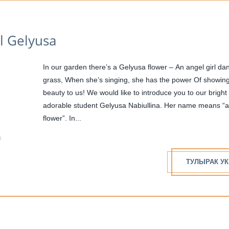
l Gelyusa
In our garden there’s a Gelyusa flower – An angel girl dancing on the
grass, When she’s singing, she has the power Of showing
beauty to us! We would like to introduce you to our bright and
adorable student Gelyusa Nabiullina. Her name means “
flower”. In...
н
ТУЛЫРАК УК