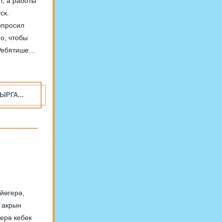
л, а работы
ск.
опросил
о, чтобы
Ребятишек
ЫРГА...
йөгерә,
 акрын
ерә кебек